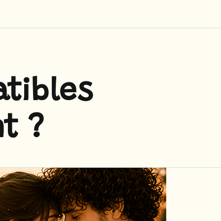
tibles
t ?