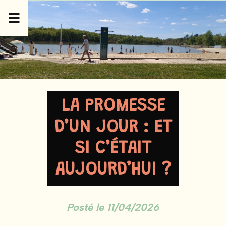
Panneau de gestion des cookies
LA PROMESSE
D’UN JOUR : ET
SI C’ÉTAIT
AUJOURD’HUI ?
Posté le 11/04/2026