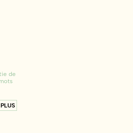
tie de
 mots
 PLUS