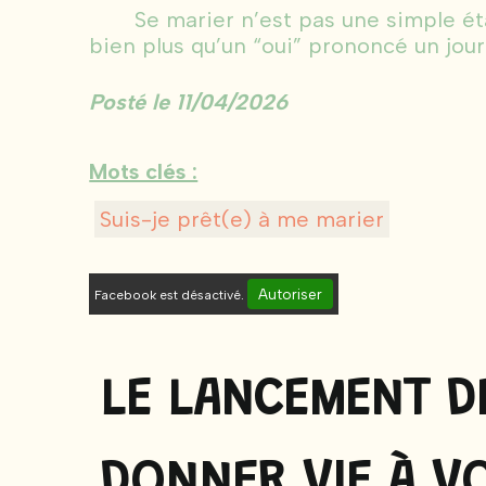
Se marier n’est pas une simple étap
bien plus qu’un “oui” prononcé un jour p
Posté le 11/04/2026
Mots clés :
Suis-je prêt(e) à me marier
Autoriser
Facebook est désactivé.
LE LANCEMENT DE
DONNER VIE À V