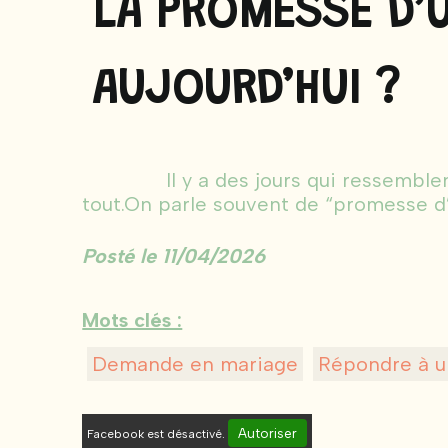
LA PROMESSE D’U
AUJOURD’HUI ?
Il y a des jours qui ressemblent à t
tout.On parle souvent de “promesse d’
Posté le 11/04/2026
Mots clés :
Demande en mariage
Répondre à 
Autoriser
Facebook est désactivé.