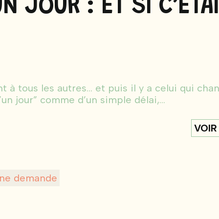
N JOUR : ET SI C’ÉTA
ous les autres… et puis il y a celui qui cha
un jour” comme d’un simple délai,...
VOIR
une demande