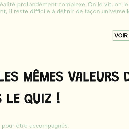
éalité profondément comp lexe. On le vit, on le
, il reste difficile à définir de façon universel
VOIR
LES MÊMES VALEURS 
 LE QUIZ !
 pour être accompagnés.