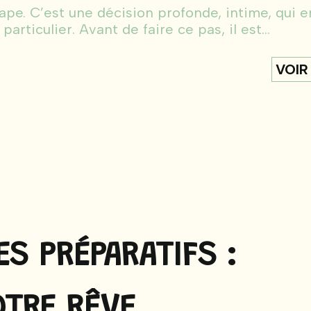
e. C’est une décision profonde, intime, qui 
articulier. Avant de faire ce pas, il est...
VOIR
S PRÉPARATIFS :
OTRE RÊVE