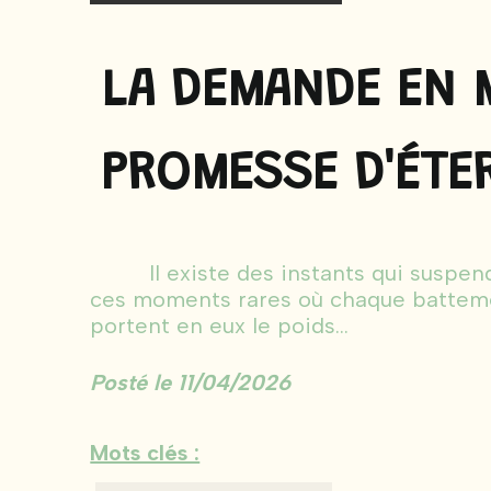
LA DEMANDE EN 
PROMESSE D'ÉTE
Il existe des instants qui suspende
ces moments rares où chaque batteme
portent en eux le poids...
Posté le 11/04/2026
Mots clés :