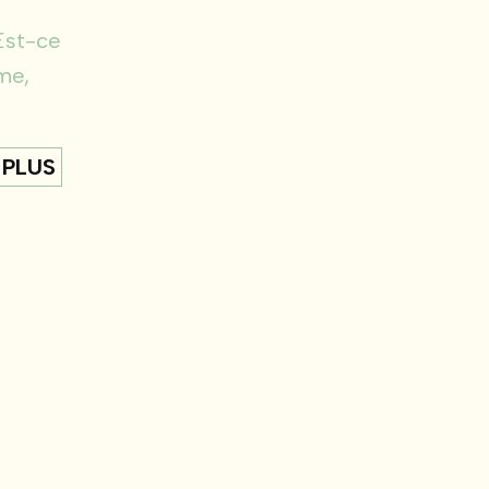
Est-ce
me,
 PLUS