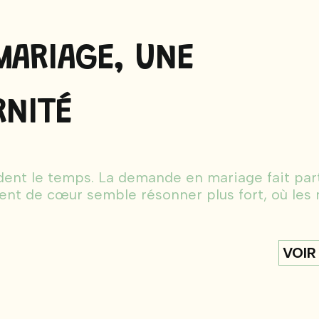
MARIAGE, UNE
RNITÉ
nt le temps. La demande en mariage fait par
nt de cœur semble résonner plus fort, où les
VOIR