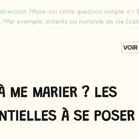
 direction ?Pose-toi cette question simple :👉 
 ?Par exemple :enfants ou nonstyle de vie (cal
VOIR
À ME MARIER ? LES
NTIELLES À SE POSER