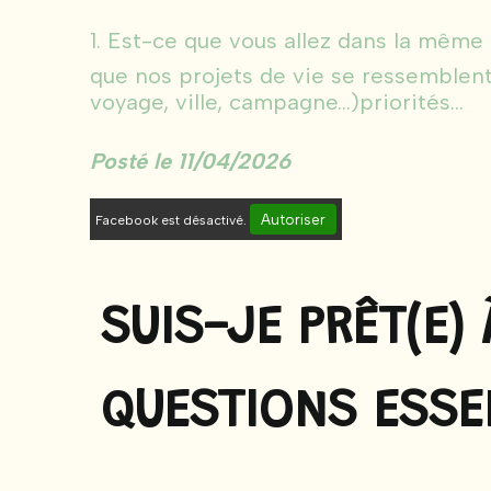
1. Est-ce que vous allez dans la même
que nos projets de vie se ressemblent
voyage, ville, campagne…)priorités...
Posté le 11/04/2026
Autoriser
Facebook est désactivé.
SUIS-JE PRÊT(E) 
QUESTIONS ESSE