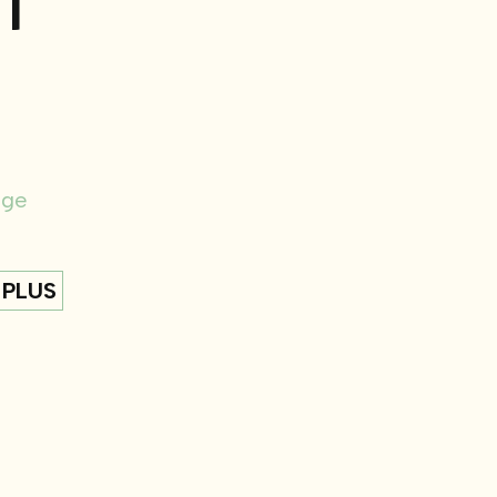
IT
nge
 PLUS